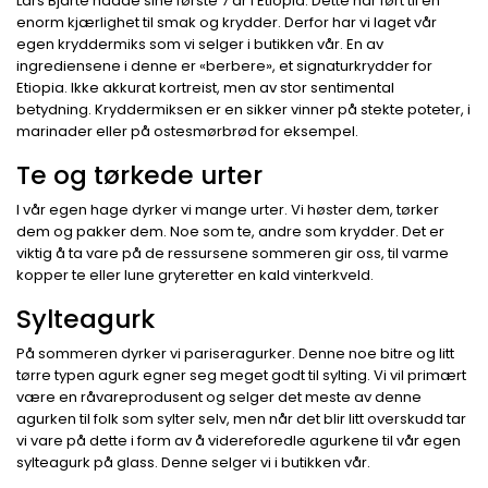
Lars Bjarte hadde sine første 7 år i Etiopia. Dette har ført til en
enorm kjærlighet til smak og krydder. Derfor har vi laget vår
egen kryddermiks som vi selger i butikken vår. En av
ingrediensene i denne er «berbere», et signaturkrydder for
Etiopia. Ikke akkurat kortreist, men av stor sentimental
betydning. Kryddermiksen er en sikker vinner på stekte poteter, i
marinader eller på ostesmørbrød for eksempel.
Te og tørkede urter
I vår egen hage dyrker vi mange urter. Vi høster dem, tørker
dem og pakker dem. Noe som te, andre som krydder. Det er
viktig å ta vare på de ressursene sommeren gir oss, til varme
kopper te eller lune gryteretter en kald vinterkveld.
Sylteagurk
På sommeren dyrker vi pariseragurker. Denne noe bitre og litt
tørre typen agurk egner seg meget godt til sylting. Vi vil primært
være en råvareprodusent og selger det meste av denne
agurken til folk som sylter selv, men når det blir litt overskudd tar
vi vare på dette i form av å videreforedle agurkene til vår egen
sylteagurk på glass. Denne selger vi i butikken vår.