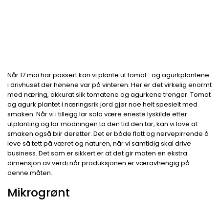
Når 17.mai har passert kan vi plante ut tomat- og agurkplantene
i drivhuset der hønene var på vinteren. Her er det virkelig enormt
med næring, akkurat slik tomatene og agurkene trenger. Tomat
og agurk plantet i næringsrik jord gjør noe helt spesielt med
smaken. Når vi i tillegg lar sola være eneste lyskilde etter
utplanting og lar modningen ta den tid den tar, kan vi love at
smaken også blir deretter. Det er både flott og nervepirrende å
leve så tett på været og naturen, når vi samtidig skal drive
business. Det som er sikkert er at det gir maten en ekstra
dimensjon av verdi når produksjonen er væravhengig på
denne måten.
Mikrogrønt