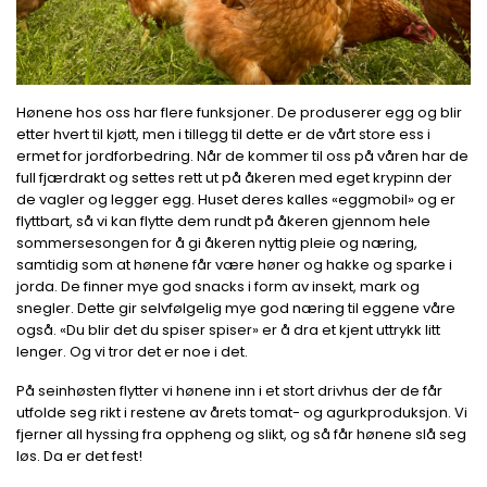
Hønene hos oss har flere funksjoner. De produserer egg og blir
etter hvert til kjøtt, men i tillegg til dette er de vårt store ess i
ermet for jordforbedring. Når de kommer til oss på våren har de
full fjærdrakt og settes rett ut på åkeren med eget krypinn der
de vagler og legger egg. Huset deres kalles «eggmobil» og er
flyttbart, så vi kan flytte dem rundt på åkeren gjennom hele
sommersesongen for å gi åkeren nyttig pleie og næring,
samtidig som at hønene får være høner og hakke og sparke i
jorda. De finner mye god snacks i form av insekt, mark og
snegler. Dette gir selvfølgelig mye god næring til eggene våre
også. «Du blir det du spiser spiser» er å dra et kjent uttrykk litt
lenger. Og vi tror det er noe i det.
På seinhøsten flytter vi hønene inn i et stort drivhus der de får
utfolde seg rikt i restene av årets tomat- og agurkproduksjon. Vi
fjerner all hyssing fra oppheng og slikt, og så får hønene slå seg
løs. Da er det fest!