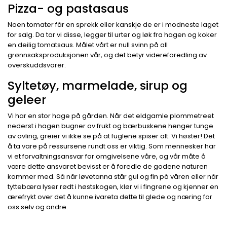
Pizza- og pastasaus
Noen tomater får en sprekk eller kanskje de er i modneste laget
for salg. Da tar vi disse, legger til urter og løk fra hagen og koker
en deilig tomatsaus. Målet vårt er null svinn på all
grønnsaksproduksjonen vår, og det betyr videreforedling av
overskuddsvarer.
Syltetøy, marmelade, sirup og
geleer
Vi har en stor hage på gården. Når det eldgamle plommetreet
nederst i hagen bugner av frukt og bærbuskene henger tunge
av avling, greier vi ikke se på at fuglene spiser alt. Vi høster! Det
å ta vare på ressursene rundt oss er viktig. Som mennesker har
vi et forvaltningsansvar for omgivelsene våre, og vår måte å
være dette ansvaret bevisst er å foredle de godene naturen
kommer med. Så når løvetanna står gul og fin på våren eller når
tyttebæra lyser rødt i høstskogen, klør vi i fingrene og kjenner en
ærefrykt over det å kunne ivareta dette til glede og næring for
oss selv og andre.