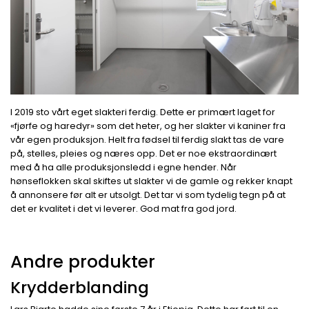
I 2019 sto vårt eget slakteri ferdig. Dette er primært laget for
«fjørfe og haredyr» som det heter, og her slakter vi kaniner fra
vår egen produksjon. Helt fra fødsel til ferdig slakt tas de vare
på, stelles, pleies og næres opp. Det er noe ekstraordinært
med å ha alle produksjonsledd i egne hender. Når
hønseflokken skal skiftes ut slakter vi de gamle og rekker knapt
å annonsere før alt er utsolgt. Det tar vi som tydelig tegn på at
det er kvalitet i det vi leverer. God mat fra god jord.
Andre produkter
Krydderblanding